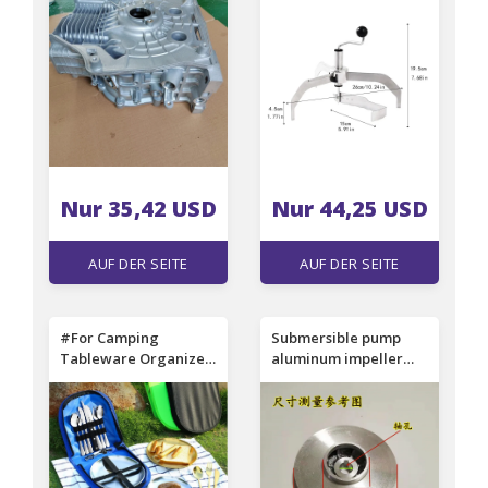
Cylinder Head 186F
Making for Burritos
Crankcase Engine
Taco Tortilla Batter
Parts
Restaurant Kitchen
Dining Room
Nur 35,42 USD
Nur 44,25 USD
AUF DER SEITE
AUF DER SEITE
EINSEHEN
EINSEHEN
#For Camping
Submersible pump
Tableware Organizer
aluminum impeller
Picnic Tableware Set -
Multistage pump
9-piece tableware set
impeller shaft
with eco-friendly
10/12/14/16/18
plate, spoon, knife,
Sewage pump
fork
impeller accessories
NO.C1818