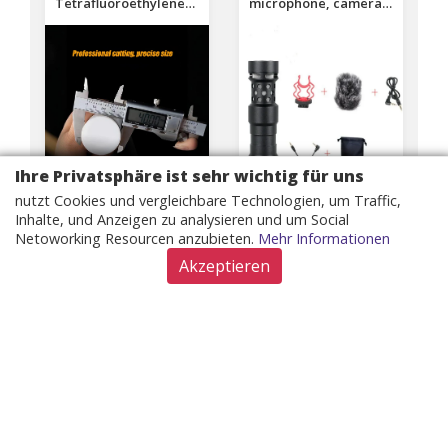
Tetrafluoroethylene
microphone, camera
PTFE Rod,Diameter 8-
video recording
70mm PTFE Solid
microphone, wired
Round Bar
portable noise
reduction recording
microphone
Ihre Privatsphäre ist sehr wichtig für uns
nutzt Cookies und vergleichbare Technologien, um Traffic,
Inhalte, und Anzeigen zu analysieren und um Social
Nur 2,74 USD
Nur 43,35 USD
Netoworking Resourcen anzubieten.
Mehr Informationen
Akzeptieren
AUF DER SEITE
AUF DER SEITE
EINSEHEN
EINSEHEN
Motorcycle Engine
Car start relay for 586-
Parts 50 Cylinders
105111 586-117111
37mm Piston Cylinder
73231G01 golf cart
Kit VWA50 Cylinders