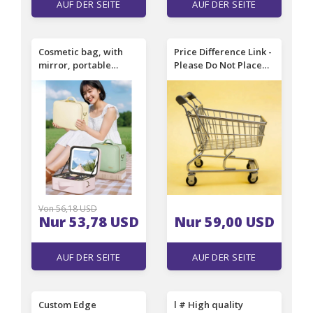
AUF DER SEITE
AUF DER SEITE
EINSEHEN
EINSEHEN
Cosmetic bag, with
Price Difference Link -
mirror, portable
Please Do Not Place
cosmetic storage.
Orders Arbitrarily -
Contact Customer
Service for
Confirmation Before
Ordering
Von 56,18 USD
Nur 53,78 USD
Nur 59,00 USD
AUF DER SEITE
AUF DER SEITE
EINSEHEN
EINSEHEN
Custom Edge
l # High quality