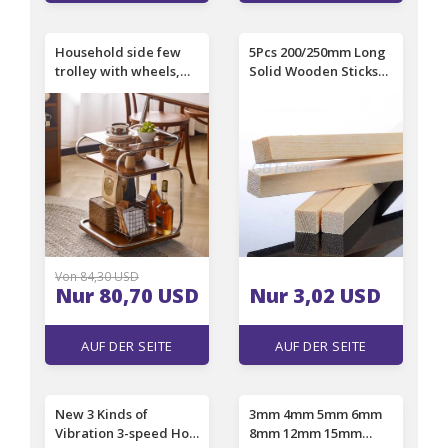
EINSEHEN
EINSEHEN
Household side few
5Pcs 200/250mm Long
trolley with wheels,
Solid Wooden Sticks
antique sofa in living
2x2mm~2x20mm DIY
room, coffee table
Handmade Balsa
corner few Nordic
Square Wooden Sticks
movable dining car
Architectural Sandbox
rack
Materials
Von 84,30 USD
Nur 80,70 USD
Nur 3,02 USD
AUF DER SEITE
AUF DER SEITE
EINSEHEN
EINSEHEN
New 3 Kinds of
3mm 4mm 5mm 6mm
Vibration 3-speed Hot
8mm 12mm 15mm