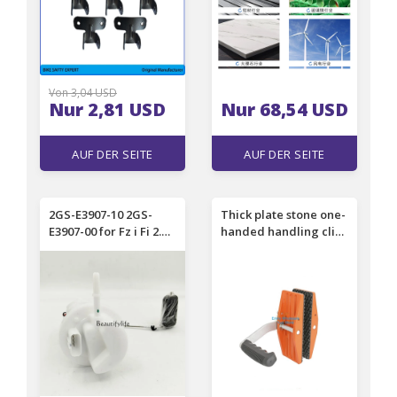
Von 3,04 USD
Nur 2,81 USD
Nur 68,54 USD
AUF DER SEITE
AUF DER SEITE
EINSEHEN
EINSEHEN
2GS-E3907-10 2GS-
Thick plate stone one-
E3907-00 for Fz i Fi 2.
handed handling clip
Fuel pump
marble rock plate
loading and
unloading installation
gods glass handling