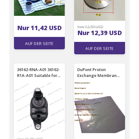
Nur 11,42 USD
Von 12,99 USD
Nur 12,39 USD
AUF DER SEITE
AUF DER SEITE
EINSEHEN
EINSEHEN
36162-RNA-A01 36162-
DuPont Proton
R1A-A01 Suitable for
Exchange Membrane
automotive carbon
Nafion N117
can solenoid valve
Membrane
perfluorinated
sulfonic acid ion N117
(5x5 cm, 10x20 cm,
20x20 cm)round