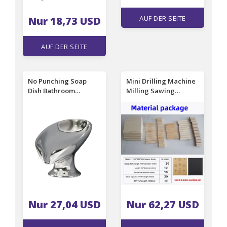
AUF DER SEITE
Nur 18,73 USD
EINSEHEN
AUF DER SEITE
EINSEHEN
No Punching Soap
Mini Drilling Machine
Dish Bathroom
Milling Sawing
Storage Soap Holder
Grinding Lathe
Wristband Hand
Teaching Mini Group
Dispenser Gold and
Silver Ceramics
Washbasin Drain Soap
Holder
Nur 27,04 USD
Nur 62,27 USD