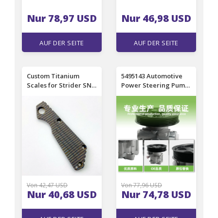
Nur 78,97 USD
Nur 46,98 USD
AUF DER SEITE
AUF DER SEITE
EINSEHEN
EINSEHEN
Custom Titanium
5495143 Automotive
Scales for Strider SNG
Power Steering Pump
Knife handles Folding
Power Steering Pump
Knife Parts Make
Accessories
Von 42,47 USD
Von 77,96 USD
Nur 40,68 USD
Nur 74,78 USD