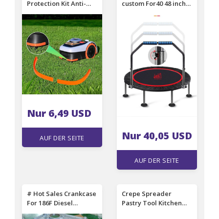
Protection Kit Anti-
custom For40 48 inch
Collision Strip For
trampoline adult
Segway Navimow
children foldable
Mower Robots i105N
trampoline home gym
i108N i110N Enhanced
fitness equipment
Aesthetics Durability
Nur 6,49 USD
Nur 40,05 USD
AUF DER SEITE
EINSEHEN
AUF DER SEITE
EINSEHEN
# Hot Sales Crankcase
Crepe Spreader
For 186F Diesel
Pastry Tool Kitchen
Generator Block
Gadgets Egg Pie