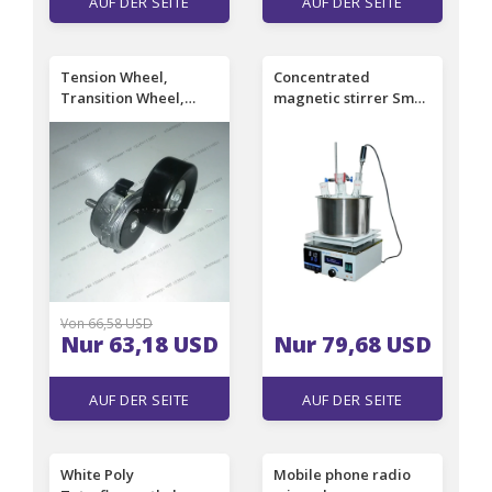
AUF DER SEITE
AUF DER SEITE
EINSEHEN
EINSEHEN
Tension Wheel,
Concentrated
Transition Wheel,
magnetic stirrer Small
Adjustment Wheel,
water bath digital
Generator Belt
display constant
Tension Wheel NS3.3
temperature heating
Tension Wheel
oil bath laboratory
dual-purpose
Von 66,58 USD
Nur 63,18 USD
Nur 79,68 USD
AUF DER SEITE
AUF DER SEITE
EINSEHEN
EINSEHEN
White Poly
Mobile phone radio