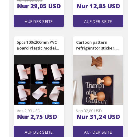
Von 31,55 USD
Nur 29,05 USD
Nur 12,85 USD
AUF DER SEITE
AUF DER SEITE
EINSEHEN
EINSEHEN
5pcs 100x200mm PVC
Cartoon pattern
Board Plastic Model
refrigerator sticker,
Sheet Board White
magnet magnet solid
Model Plate 0.2mm to
wood
1mm thickness
Von 2,99 USD
Von 32,80 USD
Nur 2,75 USD
Nur 31,24 USD
AUF DER SEITE
AUF DER SEITE