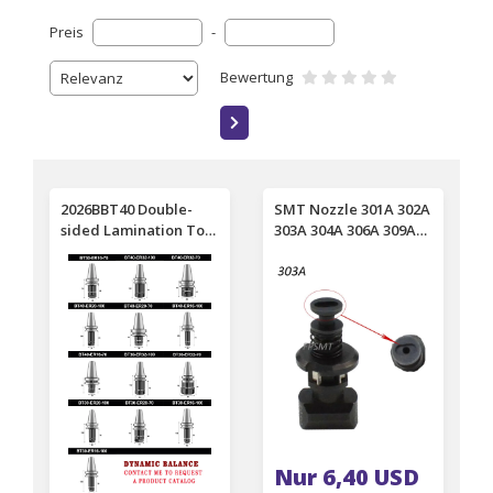
Preis
-
Bewertung
2026BBT40 Double-
SMT Nozzle 301A 302A
sided Lamination Tool
303A 304A 306A 309A
Holder High-precision
311A 312A 313A 305A
ER Tool Holder
316A 307A 318A for
Dynamic Balance CNC
YAMAHA YS100 YG300
Machining Center CNC
YS12 YG12 YS24 YSM10
Tool Holder
YSM20R
Nur 6,40 USD