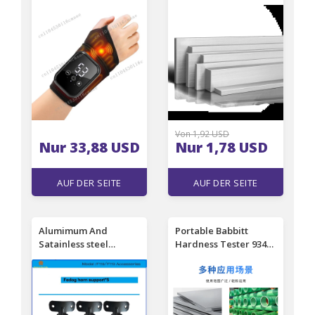
Compress Wrist
16mm 304 Stainless
Protection Electric
Steel Solid Square Bar
Touch Screen Hand
Rod 50mm 100mm
Massager Timed
200mm 300mm Length
Universal Pain Relief
Von 1,92 USD
Nur 33,88 USD
Nur 1,78 USD
AUF DER SEITE
AUF DER SEITE
EINSEHEN
EINSEHEN
Alumimum And
Portable Babbitt
Satainless steel
Hardness Tester 934-
support And Bracket
1/HBA-1 Aluminum
For FEDOG Horn Alarm
Alloy Measurement
For Replacement And
Aluminum Pointer
Repairement
Hardness Tester