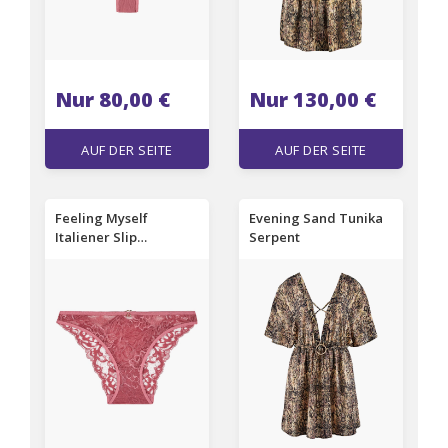
Nur 80,00 €
Nur 130,00 €
AUF DER SEITE
AUF DER SEITE
EINSEHEN
EINSEHEN
Feeling Myself
Evening Sand Tunika
Italiener Slip
Serpent
Rosewood