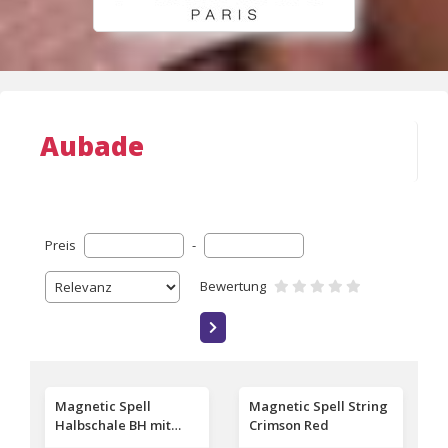
Aubade
Preis
-
Bewertung
Magnetic Spell
Magnetic Spell String
Halbschale BH mit
Crimson Red
Bügel Mystère