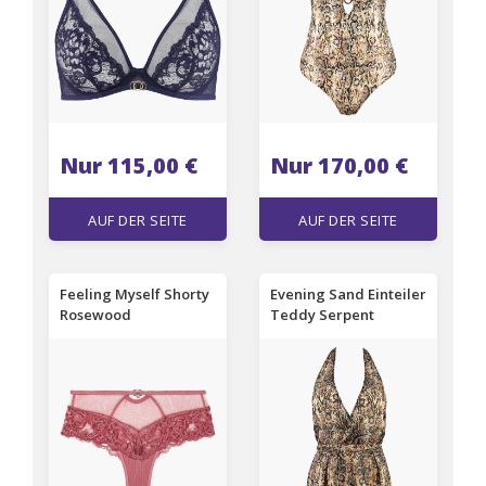
Nur 115,00 €
Nur 170,00 €
AUF DER SEITE
AUF DER SEITE
EINSEHEN
EINSEHEN
Feeling Myself Shorty
Evening Sand Einteiler
Rosewood
Teddy Serpent