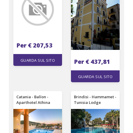
Per € 207,53
GUARDA SUL SITO
Per € 437,81
GUARDA SUL SITO
Catania - Balíon -
Brindisi - Hammamet -
Aparthotel Athina
Tunisia Lodge