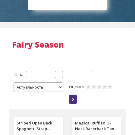
Fairy Season
Цена
-
Оценка
Striped Open Back
Magical Ruffled O-
Spaghetti Strap
Neck Racerback Tank
Jumpsuit
- Pink