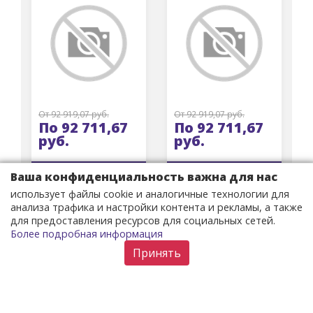
От 92 919,07 руб.
От 92 919,07 руб.
По 92 711,67
По 92 711,67
руб.
руб.
Ваша конфиденциальность важна для нас
СМОТРИТЕ НА САЙТЕ
СМОТРИТЕ НА САЙТЕ
использует файлы cookie и аналогичные технологии для
анализа трафика и настройки контента и рекламы, а также
для предоставления ресурсов для социальных сетей.
FAIRY SEASON Ankle
Color Block Hollow
Более подробная информация
Strap Buckle Platform
Out Long Sleeve
Sandals
Sweater
Принять