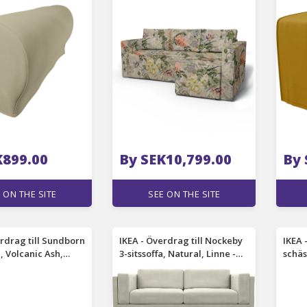
Tuberose, Linne - Bemz
K899.00
By SEK10,799.00
By 
 ON THE SITE
SEE ON THE SITE
erdrag till Sundborn
IKEA - Överdrag till Nockeby
IKEA 
, Volcanic Ash,
3-sitssoffa, Natural, Linne -
schä
er - Bemz
Bemz
armst
Manc