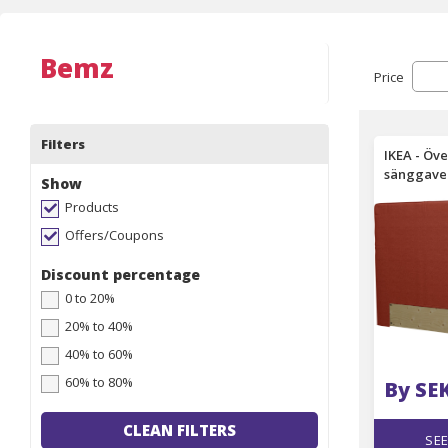
Bemz
Price
Filters
IKEA - Öve
sänggavel
Show
Bemz
Products
Offers/Coupons
Discount percentage
0 to 20%
20% to 40%
40% to 60%
60% to 80%
By SE
CLEAN FILTERS
SEE