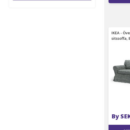
IKEA - Öve
sitssoffa,
NATURE'S
COLLECTI
By SE