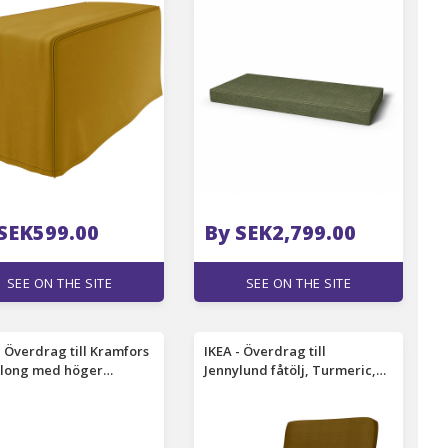
SEK599.00
By SEK2,799.00
SEE ON THE SITE
SEE ON THE SITE
- Överdrag till Kramfors
IKEA - Överdrag till
slong med höger
Jennylund fåtölj, Turmeric,
öd, Retro Pink,
Sammet - Bemz
hester - Bemz