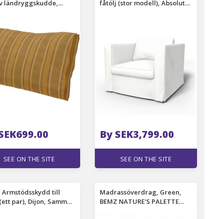
öv ländryggskudde,
fåtölj (stor modell), Absolute
rd Stripe, Bomull -
White, Linne - Bemz
z
SEK699.00
By SEK3,799.00
SEE ON THE SITE
SEE ON THE SITE
- Armstödsskydd till
Madrassöverdrag, Green,
 (ett par), Dijon, Sammet
BEMZ NATURE'S PALETTE
mz
COLLECTION - Bemz