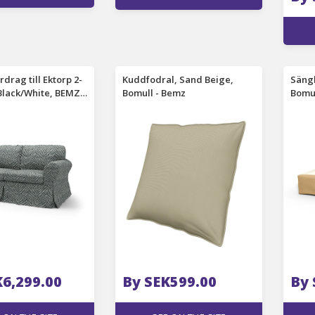
rdrag till Ektorp 2-
Kuddfodral, Sand Beige,
Säng
 Black/White, BEMZ
Bomull - Bemz
Bomul
 PALETTE
ON - Bemz
K6,299.00
By SEK599.00
By 