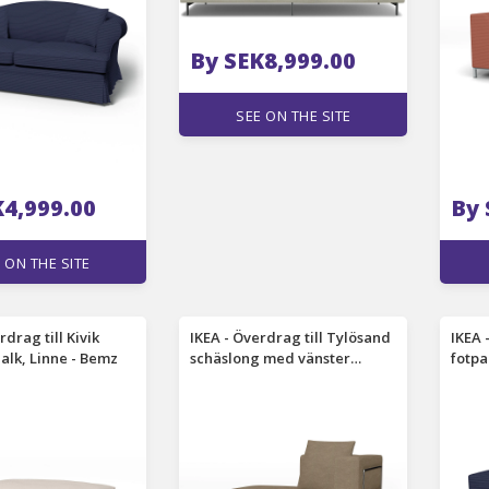
By SEK8,999.00
SEE ON THE SITE
K4,999.00
By 
 ON THE SITE
rdrag till Kivik
IKEA - Överdrag till Tylösand
IKEA 
halk, Linne - Bemz
schäslong med vänster
fotpa
armstöd, Camel, BOUCLÉ &
Manc
TEXTUR - Bemz