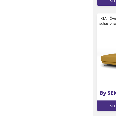
SEE
IKEA - Öve
schäslong
armstöd, 
Bomull - 
By SE
SEE