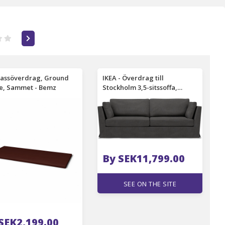
assöverdrag, Ground
IKEA - Överdrag till
ee, Sammet - Bemz
Stockholm 3,5-sitssoffa,
Espresso, Linne - Bemz
By SEK11,799.00
SEE ON THE SITE
SEK2,199.00