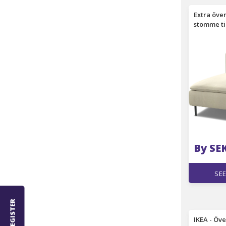
Extra öve
stomme ti
sittssekti
Bemz
By SE
SEE
REGISTER
IKEA - Öve