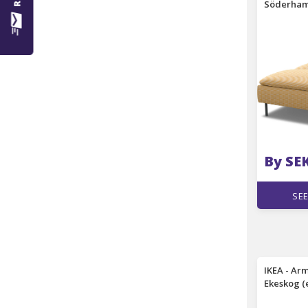
Söderham
Yellow, B
By SE
SEE
IKEA - Arm
Ekeskog (e
Beige, Bo