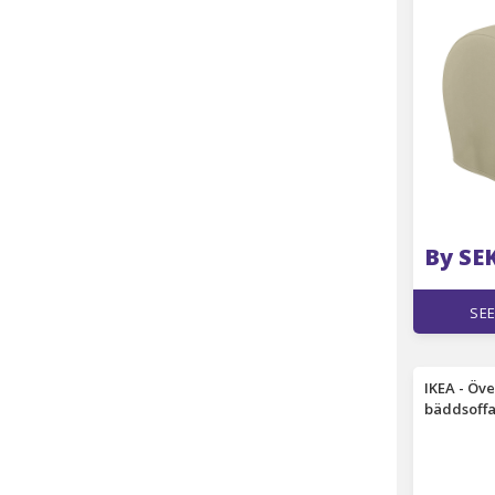
By SE
SEE
IKEA - Öv
bäddsoffa
Manchest