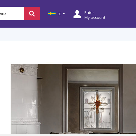
Enter
Bemz
SE
My account