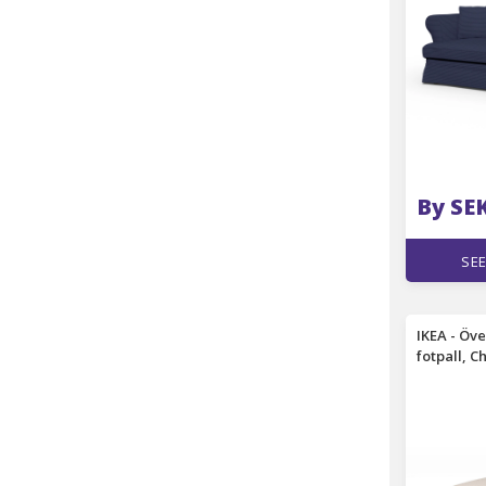
By SE
SEE
IKEA - Öve
fotpall, C