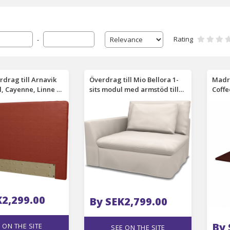
Rating
-
rdrag till Arnavik
Överdrag till Mio Bellora 1-
Madr
, Cayenne, Linne -
sits modul med armstöd till
Coff
höger, Soft White, Bomull -
Bemz
K2,299.00
By SEK2,799.00
By 
 ON THE SITE
SEE ON THE SITE