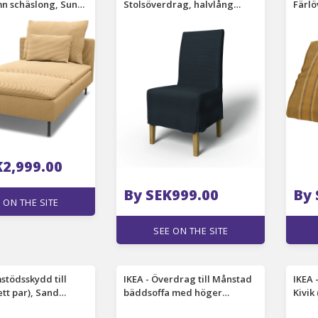
n schäslong, Sun
Stolsöverdrag, halvlång
Färl
omull - Bemz
klädsel med motveck
Musta
(standard modell), Orion
Bem
Blue, Manchester - Bemz
K2,999.00
By SEK999.00
By 
 ON THE SITE
SEE ON THE SITE
stödsskydd till
IKEA - Överdrag till Månstad
IKEA 
tt par), Sand
bäddsoffa med höger
Kivik
mull - Bemz
schäslong, Delft Flower -
- Be