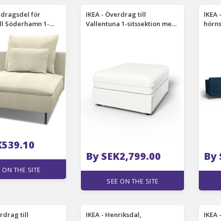
rdragsdel för
IKEA - Överdrag till
IKEA 
ll Söderhamn 1-
Vallentuna 1-sitssektion med
hörns
on, White, Linne -
bädd (80x100cm), Absolute
Blue,
White, Linne - Bemz
K539.10
By SEK2,799.00
By 
 ON THE SITE
SEE ON THE SITE
rdrag till
IKEA - Henriksdal,
IKEA 