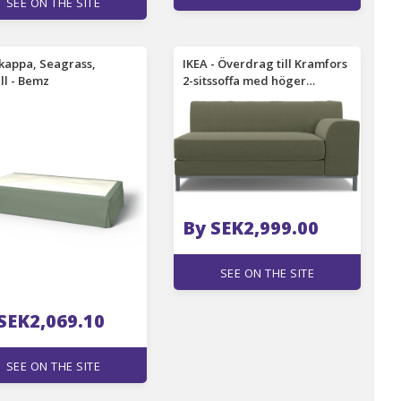
SEE ON THE SITE
kappa, Seagrass,
IKEA - Överdrag till Kramfors
l - Bemz
2-sitssoffa med höger
armstöd, Sage, Linne - Bemz
By SEK2,999.00
SEE ON THE SITE
SEK2,069.10
SEE ON THE SITE