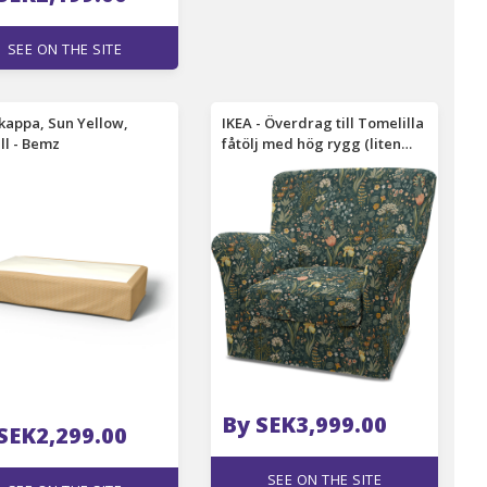
SEE ON THE SITE
kappa, Sun Yellow,
IKEA - Överdrag till Tomelilla
l - Bemz
fåtölj med hög rygg (liten
modell), Blomsterhav Dark,
BEMZ x BORÅSTAPETER
COLLECTION - Bemz
By SEK3,999.00
SEK2,299.00
SEE ON THE SITE