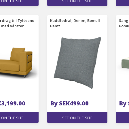
 ON THE SITE
SEE ON THE SITE
rdrag till Tylösand
Kuddfodral, Denim, Bomull -
Säng
 med vänster
Bemz
Bomul
Honey Mustard,
Bemz
K3,199.00
By SEK499.00
By 
 ON THE SITE
SEE ON THE SITE