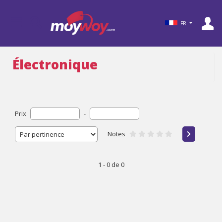
FR
Électronique
Prix
-
Notes
1 - 0 de 0