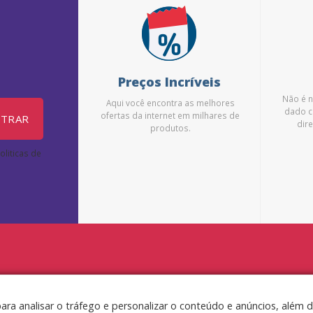
Preços Incríveis
Não é 
Aqui você encontra as melhores
dado c
ofertas da internet em milhares de
STRAR
dire
produtos.
liticas de
para analisar o tráfego e personalizar o conteúdo e anúncios, além 