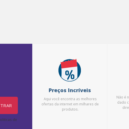
Preços Incríveis
Não é 
Aqui você encontra as melhores
dado c
ofertas da internet em milhares de
STRAR
dire
produtos.
liticas de